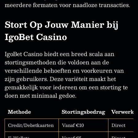
meerdere formaten voor naadloze transacties.
Stort Op Jouw Manier bij
IgoBet Casino
IgoBet Casino biedt een breed scala aan
stortingsmethoden die voldoen aan de
verschillende behoeften en voorkeuren van
zijn gebruikers. Deze variëteit maakt het
gemakkelijk voor iedereen om een storting te
doen met minimaal gedoe.
Methode
Stortingsbedrag
Verwerkin
Credit/Debetkaarten
Vanaf €10
Direct