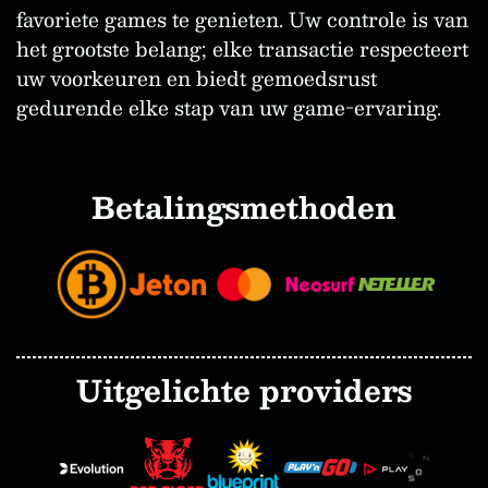
favoriete games te genieten. Uw controle is van
het grootste belang; elke transactie respecteert
uw voorkeuren en biedt gemoedsrust
gedurende elke stap van uw game-ervaring.
Betalingsmethoden
Uitgelichte providers