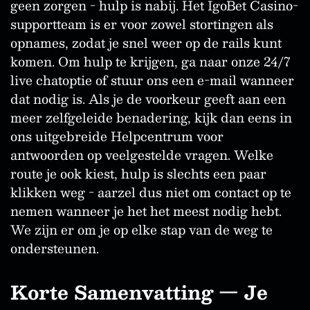
geen zorgen - hulp is nabij. Het IgoBet Casino-
supportteam is er voor zowel stortingen als
opnames, zodat je snel weer op de rails kunt
komen. Om hulp te krijgen, ga naar onze 24/7
live chatoptie of stuur ons een e-mail wanneer
dat nodig is. Als je de voorkeur geeft aan een
meer zelfgeleide benadering, kijk dan eens in
ons uitgebreide Helpcentrum voor
antwoorden op veelgestelde vragen. Welke
route je ook kiest, hulp is slechts een paar
klikken weg - aarzel dus niet om contact op te
nemen wanneer je het het meest nodig hebt.
We zijn er om je op elke stap van de weg te
ondersteunen.
Korte Samenvatting — Je