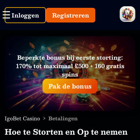
Inloggen
Registreren
Beperkte bonus bij eerste storting:
170% tot maximaal £500 + 160 gratis
spins
Pak de bonus
en
›
IgoBet Casino
Betalingen
Hoe te Storten en Op te nemen