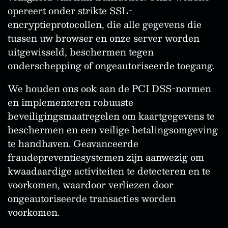
opereert onder strikte SSL-
encryptieprotocollen, die alle gegevens die
tussen uw browser en onze server worden
uitgewisseld, beschermen tegen
onderschepping of ongeautoriseerde toegang.
We houden ons ook aan de PCI DSS-normen
en implementeren robuuste
beveiligingsmaatregelen om kaartgegevens te
beschermen en een veilige betalingsomgeving
te handhaven. Geavanceerde
fraudepreventiesystemen zijn aanwezig om
kwaadaardige activiteiten te detecteren en te
voorkomen, waardoor verliezen door
ongeautoriseerde transacties worden
voorkomen.