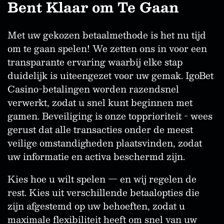
Bent Klaar om Te Gaan
Met uw gekozen betaalmethode is het nu tijd
om te gaan spelen! We zetten ons in voor een
transparante ervaring waarbij elke stap
duidelijk is uiteengezet voor uw gemak. IgoBet
Casino-betalingen worden razendsnel
verwerkt, zodat u snel kunt beginnen met
gamen. Beveiliging is onze topprioriteit - wees
gerust dat alle transacties onder de meest
veilige omstandigheden plaatsvinden, zodat
uw informatie en activa beschermd zijn.
Kies hoe u wilt spelen — en wij regelen de
rest. Kies uit verschillende betaalopties die
zijn afgestemd op uw behoeften, zodat u
maximale flexibiliteit heeft om snel van uw