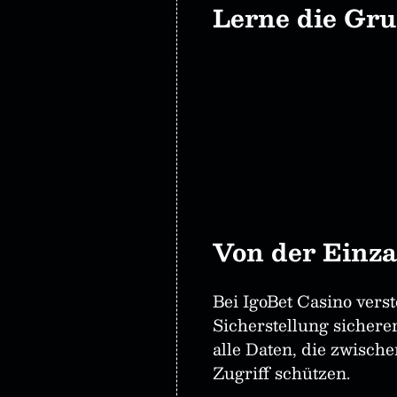
Lerne die Gru
Von der Einza
Bei IgoBet Casino vers
Sicherstellung sichere
alle Daten, die zwisc
Zugriff schützen.