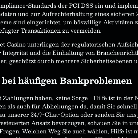
ompliance-Standards der PCI DSS ein und imple
daten und zur Aufrechterhaltung eines sicheren 
eme sind eingerichtet, um böswillige Aktivitäte
efugter Transaktionen zu vermeiden.
t Casino unterliegen der regulatorischen Aufsicht,
 Integrität und die Einhaltung von Branchenrichtl
her, geschützt durch mehrere Sicherheitsebenen 
e bei häufigen Bankproblemen
Zahlungen haben, keine Sorge - Hilfe ist in der 
en als auch für Abhebungen da, damit Sie schne
 zu unserer 24/7-Chat-Option oder senden Sie uns 
gesteuerten Ansatz bevorzugen, schauen Sie in u
Fragen. Welchen Weg Sie auch wählen, Hilfe ist nu