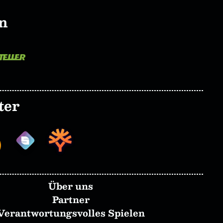
n
ter
Über uns
Partner
Verantwortungsvolles Spielen