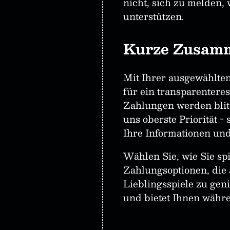
nicht, sich zu melden,
unterstützen.
Kurze Zusamme
Mit Ihrer ausgewählten
für ein transparenteres
Zahlungen werden blitz
uns oberste Priorität -
Ihre Informationen un
Wählen Sie, wie Sie sp
Zahlungsoptionen, die 
Lieblingsspiele zu gen
und bietet Ihnen währe