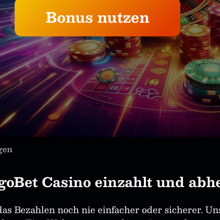
Bonus nutzen
gen
goBet Casino einzahlt und abh
das Bezahlen noch nie einfacher oder sicherer. U