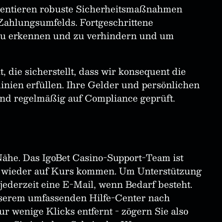
mentieren robuste Sicherheitsmaßnahmen
Zahlungsumfelds. Fortgeschrittene
n zu erkennen und zu verhindern und um
 die sicherstellt, dass wir konsequent die
inien erfüllen. Ihre Gelder und persönlichen
und regelmäßig auf Compliance geprüft.
Nähe. Das IgoBet Casino-Support-Team ist
ll wieder auf Kurs kommen. Um Unterstützung
jederzeit eine E-Mail, wenn Bedarf besteht.
nserem umfassenden Hilfe-Center nach
r wenige Klicks entfernt - zögern Sie also