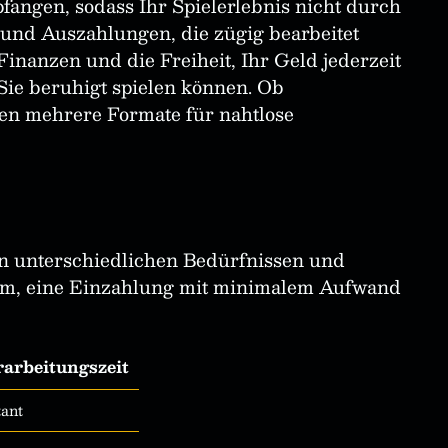
angen, sodass Ihr Spielerlebnis nicht durch
und Auszahlungen, die zügig bearbeitet
Finanzen und die Freiheit, Ihr Geld jederzeit
 Sie beruhigt spielen können. Ob
en mehrere Formate für nahtlose
den unterschiedlichen Bedürfnissen und
jedem, eine Einzahlung mit minimalem Aufwand
rarbeitungszeit
tant