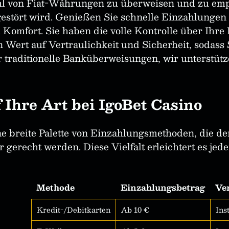
hl von Fiat-Währungen zu überweisen und zu empf
estört wird. Genießen Sie schnelle Einzahlungen 
Komfort. Sie haben die volle Kontrolle über Ihre 
n Wert auf Vertraulichkeit und Sicherheit, sodass
traditionelle Banküberweisungen, wir unterstütz
 Ihre Art bei IgoBet Casino
ine breite Palette von Einzahlungsmethoden, die 
r gerecht werden. Diese Vielfalt erleichtert es 
Methode
Einzahlungsbetrag
Ve
Kredit-/Debitkarten
Ab 10 €
Ins