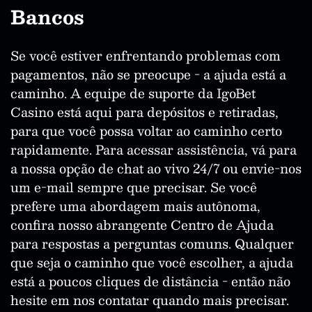
Bancos
Se você estiver enfrentando problemas com
pagamentos, não se preocupe - a ajuda está a
caminho. A equipe de suporte da IgoBet
Casino está aqui para depósitos e retiradas,
para que você possa voltar ao caminho certo
rapidamente. Para acessar assistência, vá para
a nossa opção de chat ao vivo 24/7 ou envie-nos
um e-mail sempre que precisar. Se você
prefere uma abordagem mais autônoma,
confira nosso abrangente Centro de Ajuda
para respostas a perguntas comuns. Qualquer
que seja o caminho que você escolher, a ajuda
está a poucos cliques de distância - então não
hesite em nos contatar quando mais precisar.