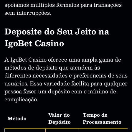
apoiamos múltiplos formatos para transações
sem interrupções.
Deposite do Seu Jeito na
IgoBet Casino
A IgoBet Casino oferece uma ampla gama de
métodos de depósito que atendem às
diferentes necessidades e preferências de seus
usuários. Essa variedade facilita para qualquer
pessoa fazer um depósito com o mínimo de
complicação.
Valor do
Tempo de
Método
Depósito
Processamento