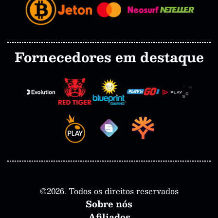
Fornecedores em destaque
©
2026
. Todos os direitos reservados
Sobre nós
Afiliados