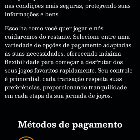
nas condições mais seguras, protegendo suas
informações e bens.
Escolha como você quer jogar e nós
cuidaremos do restante. Selecione entre uma
variedade de opções de pagamento adaptadas
às suas necessidades, oferecendo máxima
flexibilidade para começar a desfrutar dos
seus jogos favoritos rapidamente. Seu controle
é primordial; cada transação respeita suas
preferências, proporcionando tranquilidade
em cada etapa da sua jornada de jogos.
Métodos de pagamento