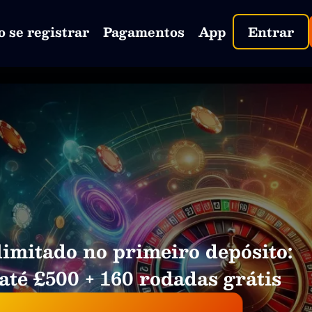
 se registrar
Pagamentos
App
Entrar
imitado no primeiro depósito:
até £500 + 160 rodadas grátis