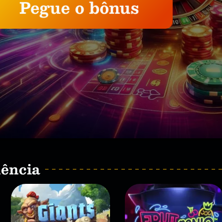
Pegue o bônus
dência