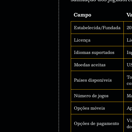
Campo
Va
Estabelecida/Fundada
20
Licença
Li
Idiomas suportados
In
Moedas aceitas
US
To
Países disponíveis
co
Número de jogos
Ma
Opções móveis
Ap
Vi
Opções de pagamento
do