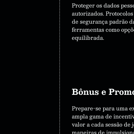
Proteger os dados pesso
autorizados. Protocolo
de segurança padrão da
ferramentas como opçõe
equilibrada.
Bônus e Promo
Prepare-se para uma ex
ampla gama de incentiv
valor a cada sessão de 
maneiras de impulsiona