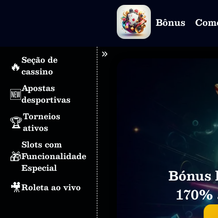
Bônus
Como
Seção de
🔥
cassino
Apostas
🆕
desportivas
Torneios
🏆
ativos
Slots com
🎁
Funcionalidade
Especial
Bónus l
🎥
Roleta ao vivo
170% 