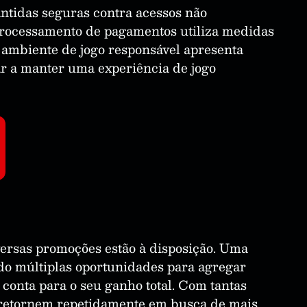
antidas seguras contra acessos não
 processamento de pagamentos utiliza medidas
 ambiente de jogo responsável apresenta
ar a manter uma experiência de jogo
ersas promoções estão à disposição. Uma
ndo múltiplas oportunidades para agregar
 conta para o seu ganho total. Com tantas
s retornem repetidamente em busca de mais