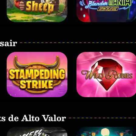
sair
s de Alto Valor