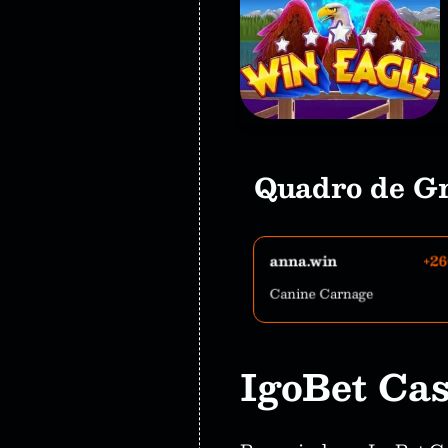
Quadro de G
anna.win
+26
Canine Carnage
IgoBet Cas