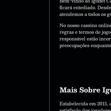
Bem-vindo ao IgoBet Ca
ficará entediado. Desde
atendemos a todos os go
No nosso cassino online
regras e termos de jogo
responsável estão inco
preocupações enquanto 
Mais Sobre Ig
Estabelecida em 2015, 
satisfação dos jogadore