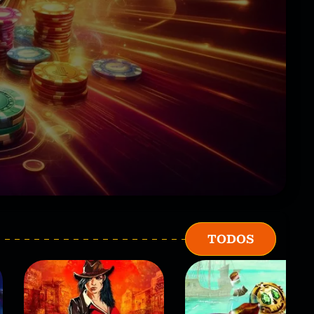
TODOS