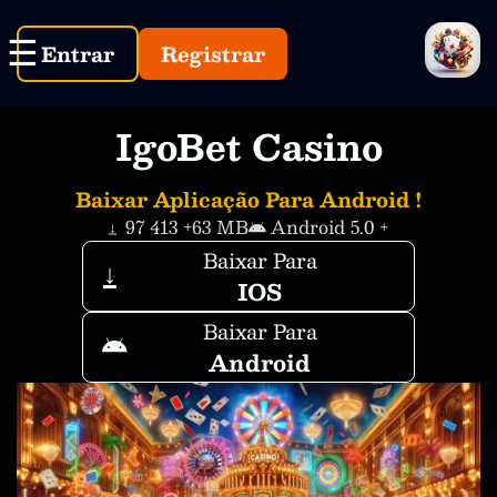
Entrar
Registrar
IgoBet Casino
Baixar Aplicação Para Android !
97 413 +
63 MB
Android 5.0 +
Baixar Para
IOS
Baixar Para
Android