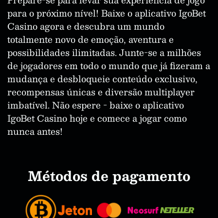
para o próximo nível! Baixe o aplicativo IgoBet
Casino agora e descubra um mundo
totalmente novo de emoção, aventura e
possibilidades ilimitadas. Junte-se a milhões
de jogadores em todo o mundo que já fizeram a
mudança e desbloqueie conteúdo exclusivo,
recompensas únicas e diversão multiplayer
imbatível. Não espere - baixe o aplicativo
IgoBet Casino hoje e comece a jogar como
nunca antes!
Métodos de pagamento