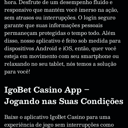
hora. Desfrute de um desempenho fluido e
responsivo que mantém você imerso na ação,
sem atrasos ou interrupções. O login seguro
garante que suas informações pessoais
permaneçam protegidas o tempo todo. Além
disso, nosso aplicativo é feito sob medida para
dispositivos Android e iOS, então, quer você
esteja em movimento com seu smartphone ou
relaxando no seu tablet, nós temos a solução
para você!
IgoBet Casino App –
Jogando nas Suas Condições
Baixe o aplicativo IgoBet Casino para uma
experiência de jogo sem interrupções como