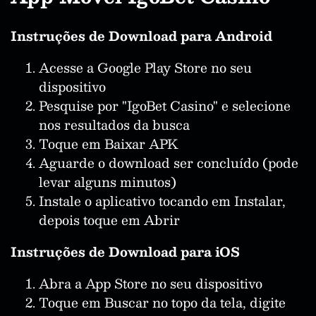
Instruções de Download para Android
Acesse a Google Play Store no seu
dispositivo
Pesquise por "IgoBet Casino" e selecione
nos resultados da busca
Toque em Baixar APK
Aguarde o download ser concluído (pode
levar alguns minutos)
Instale o aplicativo tocando em Instalar,
depois toque em Abrir
Instruções de Download para iOS
Abra a App Store no seu dispositivo
Toque em Buscar no topo da tela, digite