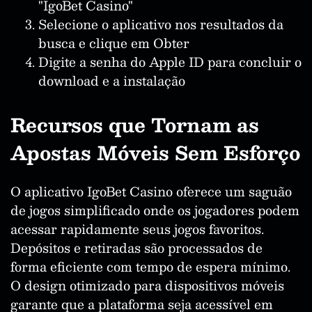
"IgoBet Casino"
Selecione o aplicativo nos resultados da
busca e clique em Obter
Digite a senha do Apple ID para concluir o
download e a instalação
Recursos que Tornam as
Apostas Móveis Sem Esforço
O aplicativo IgoBet Casino oferece um saguão
de jogos simplificado onde os jogadores podem
acessar rapidamente seus jogos favoritos.
Depósitos e retiradas são processados de
forma eficiente com tempo de espera mínimo.
O design otimizado para dispositivos móveis
garante que a plataforma seja acessível em