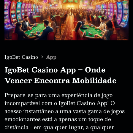
›
IgoBet Casino
App
IgoBet Casino App – Onde
Vencer Encontra Mobilidade
Prepare-se para uma experiência de jogo
incomparável com o IgoBet Casino App! O
acesso instantâneo a uma vasta gama de jogos
emocionantes está a apenas um toque de
distância - em qualquer lugar, a qualquer