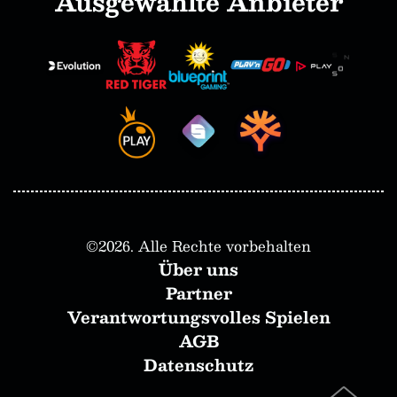
Ausgewählte Anbieter
©
2026
. Alle Rechte vorbehalten
Über uns
Partner
Verantwortungsvolles Spielen
AGB
Datenschutz