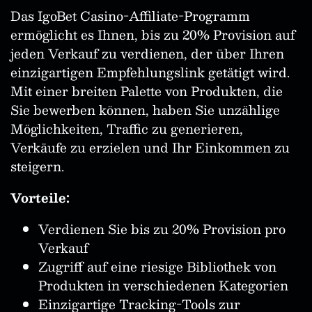
Das IgoBet Casino-Affiliate-Programm
ermöglicht es Ihnen, bis zu 20% Provision auf
jeden Verkauf zu verdienen, der über Ihren
einzigartigen Empfehlungslink getätigt wird.
Mit einer breiten Palette von Produkten, die
Sie bewerben können, haben Sie unzählige
Möglichkeiten, Traffic zu generieren,
Verkäufe zu erzielen und Ihr Einkommen zu
steigern.
Vorteile:
Verdienen Sie bis zu 20% Provision pro
Verkauf
Zugriff auf eine riesige Bibliothek von
Produkten in verschiedenen Kategorien
Einzigartige Tracking-Tools zur