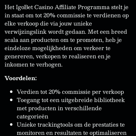
Het IgoBet Casino Affiliate Programma stelt je
in staat om tot 20% commissie te verdienen op
elke verkoop die via jouw unieke
verwijzingslink wordt gedaan. Met een breed
scala aan producten om te promoten, heb je
eindeloze mogelijkheden om verkeer te
genereren, verkopen te realiseren en je
inkomen te verhogen.
Voordelen:
Verdien tot 20% commissie per verkoop
Toegang tot een uitgebreide bibliotheek
met producten in verschillende
categorieën
Unieke trackingtools om de prestaties te
monitoren en resultaten te optimaliseren