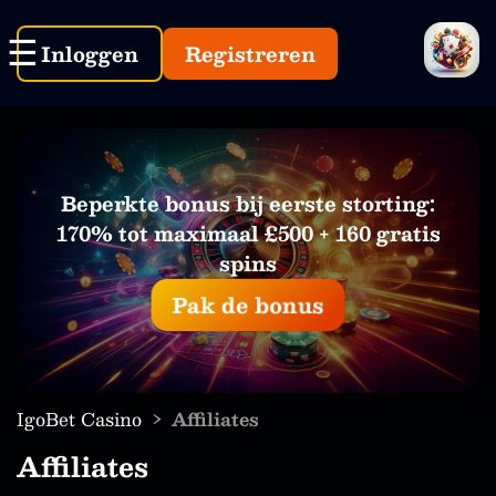
Inloggen
Registreren
Beperkte bonus bij eerste storting:
170% tot maximaal £500 + 160 gratis
spins
Pak de bonus
en
›
IgoBet Casino
Affiliates
Affiliates