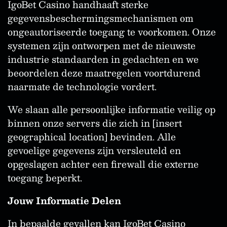
IgoBet Casino handhaaft sterke
gegevensbeschermingsmechanismen om
ongeautoriseerde toegang te voorkomen. Onze
systemen zijn ontworpen met de nieuwste
industrie standaarden in gedachten en we
beoordelen deze maatregelen voortdurend
naarmate de technologie vordert.
We slaan alle persoonlijke informatie veilig op
binnen onze servers die zich in [insert
geographical location] bevinden. Alle
gevoelige gegevens zijn versleuteld en
opgeslagen achter een firewall die externe
toegang beperkt.
Jouw Informatie Delen
In bepaalde gevallen kan IgoBet Casino