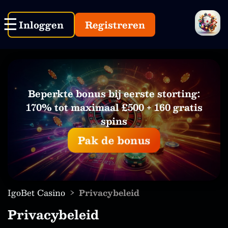
Inloggen
Registreren
Beperkte bonus bij eerste storting:
170% tot maximaal £500 + 160 gratis
spins
Pak de bonus
en
›
IgoBet Casino
Privacybeleid
Privacybeleid