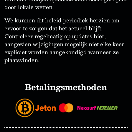
door lokale wetten.
We kunnen dit beleid periodiek herzien om
ervoor te zorgen dat het actueel blijft.
Controleer regelmatig op updates hier,
aangezien wijzigingen mogelijk niet elke keer
expliciet worden aangekondigd wanneer ze
plaatsvinden.
Betalingsmethoden