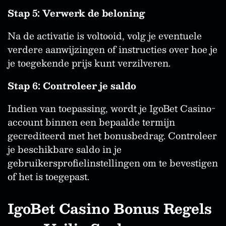
Stap 5: Verwerk de beloning
Na de activatie is voltooid, volg je eventuele
verdere aanwijzingen of instructies over hoe je
je toegekende prijs kunt verzilveren.
Stap 6: Controleer je saldo
Indien van toepassing, wordt je IgoBet Casino-
account binnen een bepaalde termijn
gecrediteerd met het bonusbedrag. Controleer
je beschikbare saldo in je
gebruikersprofielinstellingen om te bevestigen
of het is toegepast.
IgoBet Casino Bonus Regels