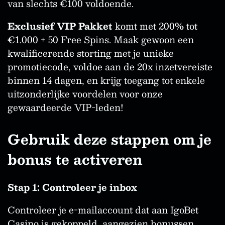
van slechts €100 voldoende.
Exclusief VIP Pakket
komt met 200% tot
€1.000 + 50 Free Spins. Maak gewoon een
kwalificerende storting met je unieke
promotiecode, voldoe aan de 20x inzetvereiste
binnen 14 dagen, en krijg toegang tot enkele
uitzonderlijke voordelen voor onze
gewaardeerde VIP-leden!
Gebruik deze stappen om je
bonus te activeren
Stap 1: Controleer je inbox
Controleer je e-mailaccount dat aan IgoBet
Casino is gekoppeld, aangezien bonussen