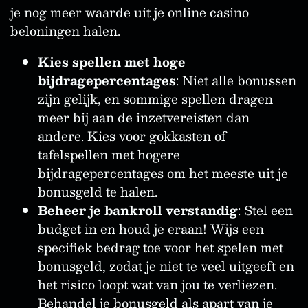
je nog meer waarde uit je online casino
beloningen halen.
Kies spellen met hoge
bijdragepercentages
: Niet alle bonussen
zijn gelijk, en sommige spellen dragen
meer bij aan de inzetvereisten dan
andere. Kies voor gokkasten of
tafelspellen met hogere
bijdragepercentages om het meeste uit je
bonusgeld te halen.
Beheer je bankroll verstandig
: Stel een
budget in en houd je eraan! Wijs een
specifiek bedrag toe voor het spelen met
bonusgeld, zodat je niet te veel uitgeeft en
het risico loopt wat van jou te verliezen.
Behandel je bonusgeld als apart van je