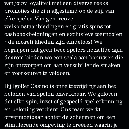
van jouw loyaliteit met een diverse reeks
promoties die zijn afgestemd op de stijl van
elke speler. Van genereuze
welkomstaanbiedingen en gratis spins tot
cashbackbeloningen en exclusieve toernooien
- de mogelijkheden zijn eindeloos! We
begrijpen dat geen twee spelers hetzelfde zijn,
daarom bieden we een scala aan bonussen die
zijn ontworpen om aan verschillende smaken
en voorkeuren te voldoen.
Bij IgoBet Casino is onze toewijding aan het
belonen van spelen onwrikbaar. We geloven
dat elke spin, inzet of gespeeld spel erkenning
en beloning verdient. Ons team werkt
onvermoeibaar achter de schermen om een
stimulerende omgeving te creëren waarin je