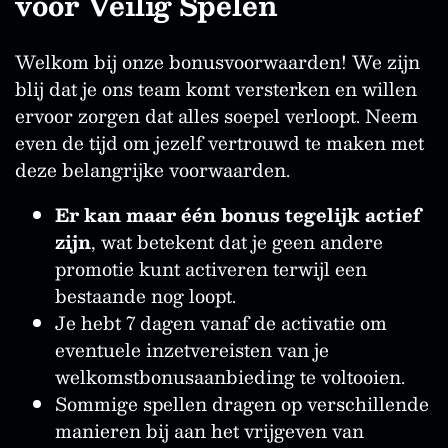
voor Veilig Spelen
Welkom bij onze bonusvoorwaarden! We zijn
blij dat je ons team komt versterken en willen
ervoor zorgen dat alles soepel verloopt. Neem
even de tijd om jezelf vertrouwd te maken met
deze belangrijke voorwaarden.
Er kan maar één bonus tegelijk actief
zijn
, wat betekent dat je geen andere
promotie kunt activeren terwijl een
bestaande nog loopt.
Je hebt 7 dagen vanaf de activatie om
eventuele inzetvereisten van je
welkomstbonusaanbieding te voltooien.
Sommige spellen dragen op verschillende
manieren bij aan het vrijgeven van