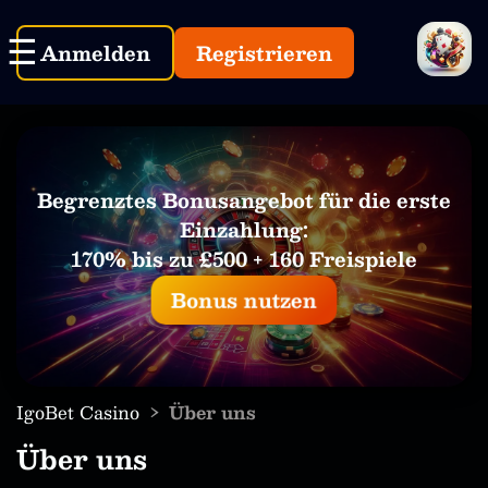
Anmelden
Registrieren
Begrenztes Bonusangebot für die erste
Einzahlung:
170% bis zu £500 + 160 Freispiele
Bonus nutzen
›
IgoBet Casino
Über uns
Über uns