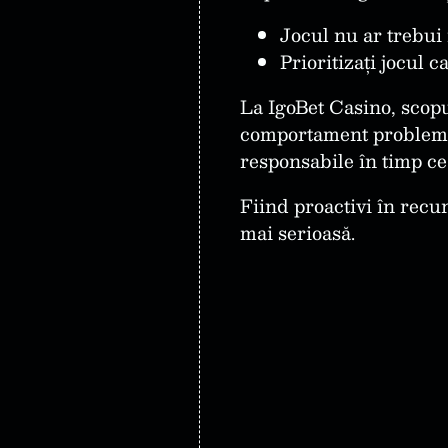
Jocul nu ar trebui
Prioritizați jocul 
La IgoBet Casino, scopu
comportament problemat
responsabile în timp ce 
Fiind proactivi în recu
mai serioasă.