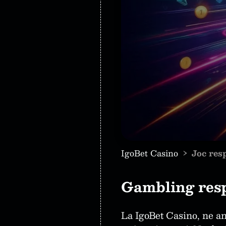
›
IgoBet Casino
Joc res
Gambling res
La IgoBet Casino, ne a