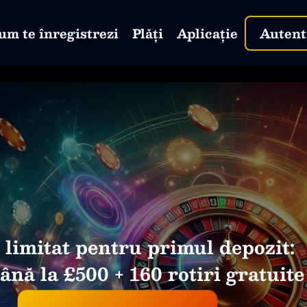
um te înregistrezi
Plăți
Aplicație
Autent
limitat pentru primul depozit:
nă la £500 + 160 rotiri gratuite