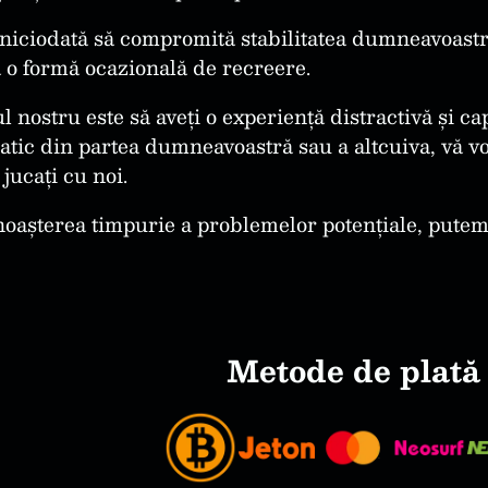
 niciodată să compromită stabilitatea dumneavoastr
ca o formă ocazională de recreere.
l nostru este să aveți o experiență distractivă și 
ic din partea dumneavoastră sau a altcuiva, vă vo
jucați cu noi.
noașterea timpurie a problemelor potențiale, putem 
Metode de plată