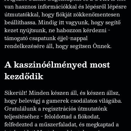
van hasznos információkkal és lépésről lépésre
útmutatókkal, hogy fiókját zökkenőmentesen
beállíthassa. Mindig itt vagyunk, hogy segítő
kezet nyújtsunk, ne habozzon kérdezni -
támogató csapatunk éjjel-nappal
rendelkezésére áll, hogy segítsen Önnek.
A kaszinóélményed most
kezdődik
Sikerült! Minden készen áll, és készen állsz,
hogy belevágj a gamerek csodálatos világába.
Gratulálunk a regisztrációs útmutatónk
teljesítéséhez - feloldottad a fiókodat,
felfedezted a műszerfaladat, és megkaptad a