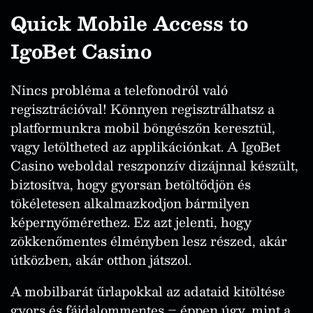
Quick Mobile Access to
IgoBet Casino
Nincs probléma a telefonodról való
regisztrációval! Könnyen regisztrálhatsz a
platformunkra mobil böngészőn keresztül,
vagy letöltheted az applikációnkat. A IgoBet
Casino weboldal reszponzív dizájnnal készült,
biztosítva, hogy gyorsan betöltődjön és
tökéletesen alkalmazkodjon bármilyen
képernyőmérethez. Ez azt jelenti, hogy
zökkenőmentes élményben lesz részed, akár
útközben, akár otthon játszol.
A mobilbarát űrlapokkal az adataid kitöltése
gyors és fájdalommentes – éppen úgy, mint a