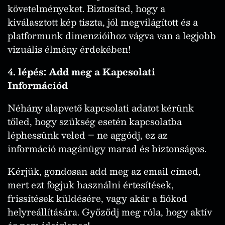
követelményeket. Biztosítsd, hogy a
kiválasztott kép tiszta, jól megvilágított és a
platformunk dimenzióihoz vágva van a legjobb
vizuális élmény érdekében!
4. lépés: Add meg a Kapcsolati
Információd
Néhány alapvető kapcsolati adatot kérünk
tőled, hogy szükség esetén kapcsolatba
léphessünk veled – ne aggódj, ez az
információ magánügy marad és biztonságos.
Kérjük, gondosan add meg az email címed,
mert ezt fogjuk használni értesítések,
frissítések küldésére, vagy akár a fiókod
helyreállítására. Győződj meg róla, hogy aktív