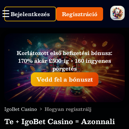
Bejelentkezés
Regisztráció
Korlátozott első befizetési bónusz:
170% akár £500-ig + 160 ingyenes
pörgetés
Vedd fel a bónuszt
›
IgoBet Casino
Hogyan regisztrálj
Te + IgoBet Casino = Azonnali