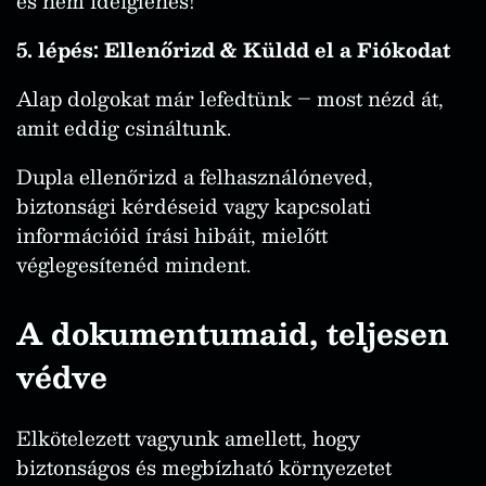
és nem ideiglenes!
5. lépés: Ellenőrizd & Küldd el a Fiókodat
Alap dolgokat már lefedtünk – most nézd át,
amit eddig csináltunk.
Dupla ellenőrizd a felhasználóneved,
biztonsági kérdéseid vagy kapcsolati
információid írási hibáit, mielőtt
véglegesítenéd mindent.
A dokumentumaid, teljesen
védve
Elkötelezett vagyunk amellett, hogy
biztonságos és megbízható környezetet