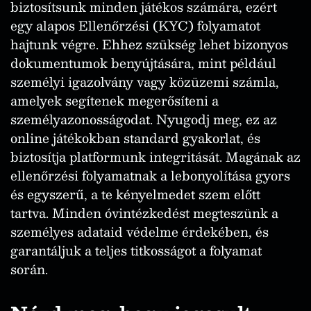
biztosítsunk minden játékos számára, ezért
egy alapos Ellenőrzési (KYC) folyamatot
hajtunk végre. Ehhez szükség lehet bizonyos
dokumentumok benyújtására, mint például
személyi igazolvány vagy közüzemi számla,
amelyek segítenek megerősíteni a
személyazonosságodat. Nyugodj meg, ez az
online játékokban standard gyakorlat, és
biztosítja platformunk integritását. Magának az
ellenőrzési folyamatnak a lebonyolítása gyors
és egyszerű, a te kényelmedet szem előtt
tartva. Minden óvintézkedést megteszünk a
személyes adataid védelme érdekében, és
garantáljuk a teljes titkosságot a folyamat
során.